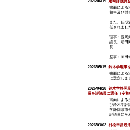
2026/06/19
定時評議員
書面による
報告及び財
また、任期
任されまし
理事：豊岡
議長、増田
長
監事：薗田
2026/05/15
鈴木学理事
書面による
に選定しま
2026/04/28
鈴木学静岡
長を評議員に選任（令和
書面による
び鈴木学評
学静岡県市
評議員にそ
2026/03/02
村松幸昌焼