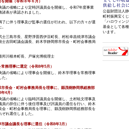
会を開催（令和８年６月）
決議の省略により定時評議員会を開催し、令和7年度事業
公益財団法人静
務諸表が承認されました。
町村振興宝くじ
「ハロウィンジ
満了に伴う理事及び監事の選任が行われ、以下の方々が選
基金として各種
た。
います。
武士三島市長、星野淨晋西伊豆町長、村松幸昌焼津市議会
剛士吉田町議会議長、鈴木学静岡県市長会・町村会事務局
靖邦川根本町長、戸塚光博税理士
を常務理事に選定（令和8年5月）
決議の省略により理事会を開催し、鈴木学理事を常務理事
した。
県市長会・町村会事務局長を理事に、縣茂樹静岡県総務部
8年4月）
決議の省略により臨時評議員会を開催し、土村暁文理事及
議員の辞任に伴う後任理事及び評議員の選任を行い、鈴木
長会・町村会事務局長を理事に、縣茂樹静岡県総務部長を
れぞれ選任しました。
津市議会議長を理事に選任（令和8年3月）