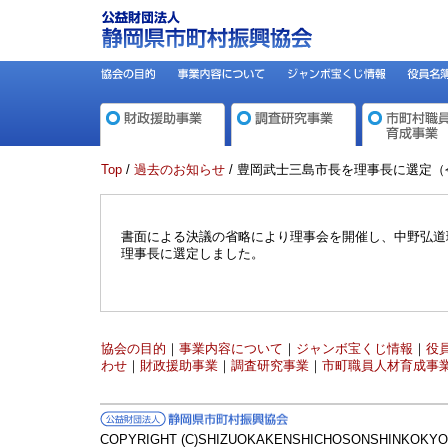
Top
/
過去のお知らせ
/ 豊岡武士三島市長を理事長に選定（
書面による決議の省略により理事会を開催し、中野弘道
理事長に選定しました。
協会の目的
｜
事業内容について
｜
ジャンボ宝くじ情報
｜
役
わせ
｜
財政援助事業
｜
調査研究事業
｜
市町職員人材育成事
COPYRIGHT (C)SHIZUOKAKENSHICHOSONSHINKOKYOK