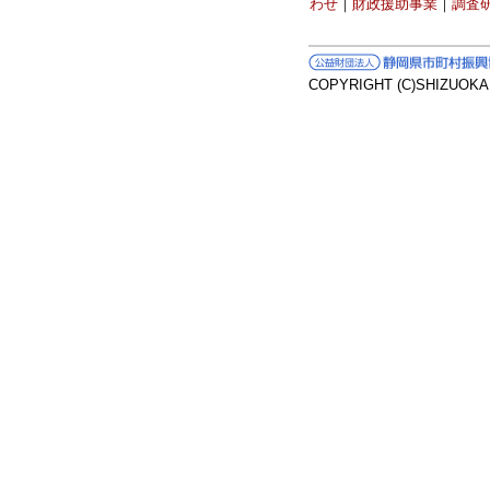
わせ
｜
財政援助事業
｜
調査
COPYRIGHT (C)SHIZUOK