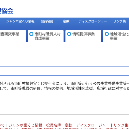
付される市町村振興宝くじ交付金により、市町等が行う公共事業整備事業等
して、市町等職員の研修、情報の提供、地域活性化支援、広域行政に対する
いて
｜
ジャンボ宝くじ情報
｜
役員名簿
｜
定款
｜
ディスクロージャー
｜
リンク集