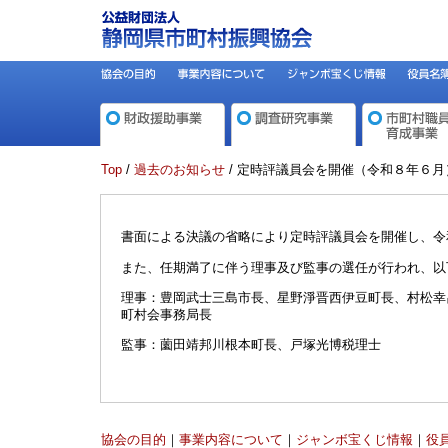
Top
/
過去のお知らせ
/ 定時評議員会を開催（令和８年６月
書面による決議の省略により定時評議員会を開催し、令
また、任期満了に伴う理事及び監事の選任が行われ、以
理事：豊岡武士三島市長、星野淨晋西伊豆町長、村松幸
町村会事務局長
監事：薗田靖邦川根本町長、戸塚光博税理士
協会の目的
｜
事業内容について
｜
ジャンボ宝くじ情報
｜
役