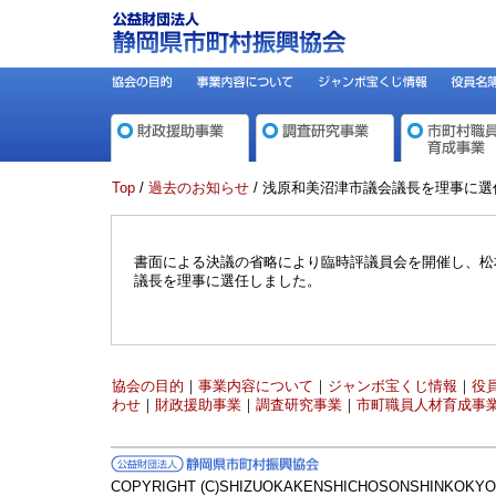
Top
/
過去のお知らせ
/ 浅原和美沼津市議会議長を理事に選
書面による決議の省略により臨時評議員会を開催し、松
議長を理事に選任しました。
協会の目的
｜
事業内容について
｜
ジャンボ宝くじ情報
｜
役
わせ
｜
財政援助事業
｜
調査研究事業
｜
市町職員人材育成事
COPYRIGHT (C)SHIZUOKAKENSHICHOSONSHINKOKYOK