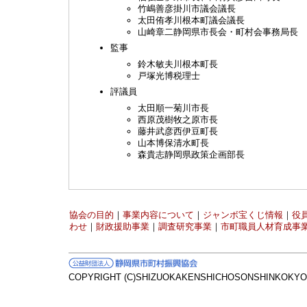
竹嶋善彦掛川市議会議長
太田侑孝川根本町議会議長
山崎章二静岡県市長会・町村会事務局長
監事
鈴木敏夫川根本町長
戸塚光博税理士
評議員
太田順一菊川市長
西原茂樹牧之原市長
藤井武彦西伊豆町長
山本博保清水町長
森貴志静岡県政策企画部長
協会の目的
｜
事業内容について
｜
ジャンボ宝くじ情報
｜
役
わせ
｜
財政援助事業
｜
調査研究事業
｜
市町職員人材育成事
COPYRIGHT (C)SHIZUOKAKENSHICHOSONSHINKOKYOK