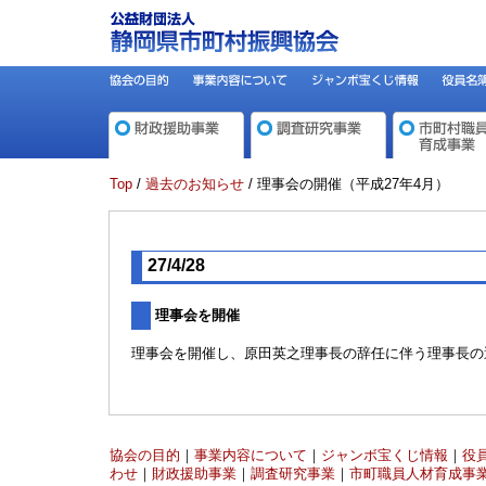
Top
/
過去のお知らせ
/ 理事会の開催（平成27年4月）
27/4/28
理事会を開催
理事会を開催し、原田英之理事長の辞任に伴う理事長の
協会の目的
｜
事業内容について
｜
ジャンボ宝くじ情報
｜
役
わせ
｜
財政援助事業
｜
調査研究事業
｜
市町職員人材育成事